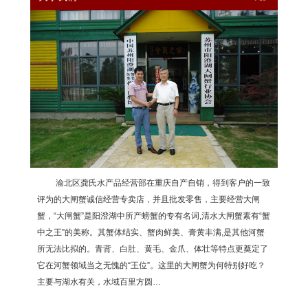
渝北区龚氏水产品经营部在重庆自产自销，得到客户的一致
评为的大闸蟹诚信经营专卖店，并且批发零售，主要经营大闸
蟹，“大闸蟹”是阳澄湖中所产螃蟹的专有名词,清水大闸蟹素有“蟹
中之王”的美称。其蟹体结实、蟹肉鲜美、膏黄丰满,是其他河蟹
所无法比拟的。青背、白肚、黄毛、金爪、体壮等特点更奠定了
它在河蟹领域当之无愧的“王位”。这里的大闸蟹为何特别好吃？
主要与湖水有关，水域百里方圆…