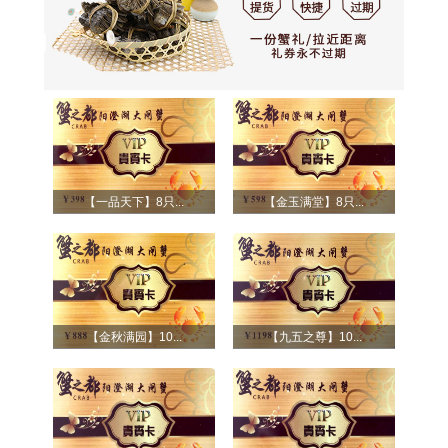
【一品天下】8只...
【金玉满堂】8只...
【金秋满园】10...
【九五之尊】10...